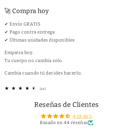
🚀 Compra hoy
✔ Envío GRATIS
✔ Pago contra entrega
✔ Últimas unidades disponibles
Empieza hoy.
Tu cuerpo no cambia solo.
Cambia cuando tú decides hacerlo.
4
(44)
4
r
Reseñas de Clientes
e
s
e
4.59 de 5
ñ
Basado en 44 reseñas
a
s