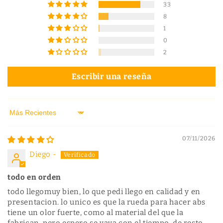
t
33
o
8
t
a
1
l
0
e
2
s
Escribir una reseña
Sort by
07/11/2026
Diego -
todo en orden
todo llegomuy bien, lo que pedi llego en calidad y en
presentacion. lo unico es que la rueda para hacer abs
tiene un olor fuerte, como al material del que la