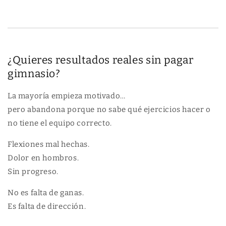
l
b
a
l
p
a
u
p
s
u
¿Quieres resultados reales sin pagar
h
s
u
h
gimnasio?
p
u
+
p
La mayoría empieza motivado…
2
+
pero abandona porque no sabe qué ejercicios hacer o
b
2
no tiene el equipo correcto.
a
b
n
a
Flexiones mal hechas.
d
n
a
d
Dolor en hombros.
s
a
Sin progreso.
s
No es falta de ganas.
Es falta de dirección.