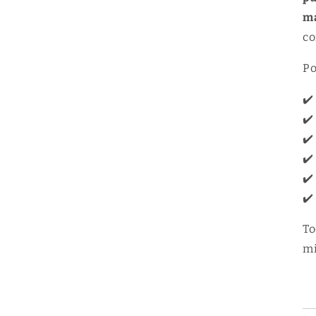
m
co
Po
✔️
✔️
✔️
✔️
✔️
✔️
To
mi