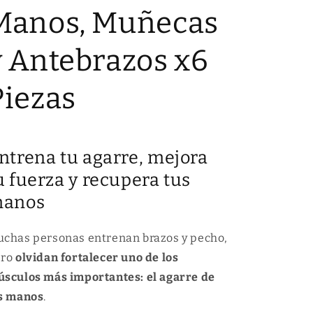
p
d
Manos, Muñecas
a
p
r
a
y Antebrazos x6
a
r
K
a
i
K
Piezas
t
i
A
t
n
A
t
n
ntrena tu agarre, mejora
e
t
b
e
u fuerza y recupera tus
r
b
anos
a
r
z
a
o
z
chas personas entrenan brazos y pecho,
,
o
ero
olvidan fortalecer uno de los
m
,
u
m
sculos más importantes: el agarre de
ñ
u
s manos
.
e
ñ