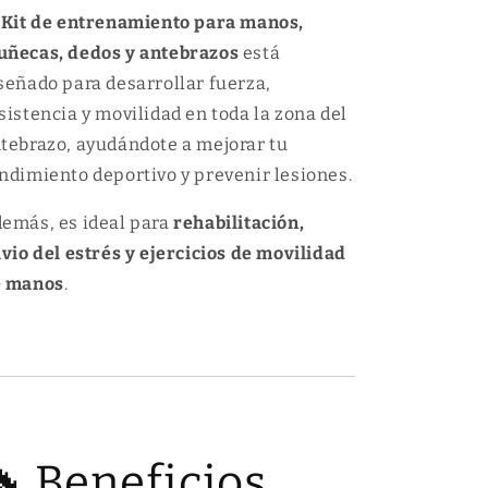
c
e
l
Kit de entrenamiento para manos,
a
c
ñecas, dedos y antebrazos
está
y
a
d
y
señado para desarrollar fuerza,
e
d
sistencia y movilidad en toda la zona del
d
e
tebrazo, ayudándote a mejorar tu
o
d
s
o
ndimiento deportivo y prevenir lesiones.
x
s
6
x
emás, es ideal para
rehabilitación,
P
6
ivio del estrés y ejercicios de movilidad
i
P
e
i
e manos
.
z
e
a
z
s
a
s
🔥 Beneficios