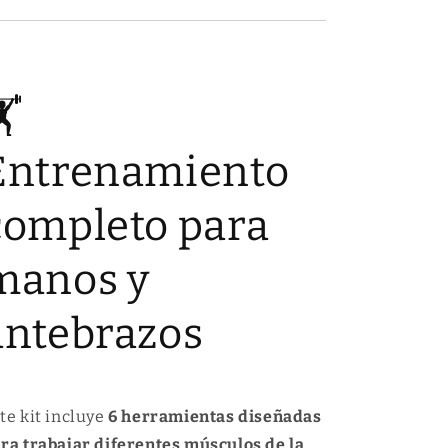
️
Entrenamiento
completo para
manos y
antebrazos
te kit incluye
6 herramientas diseñadas
ra trabajar diferentes músculos de la