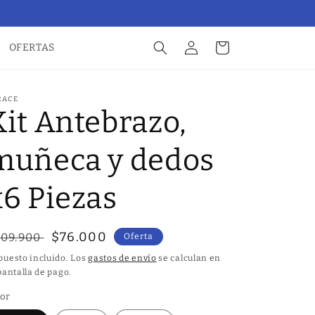
i
a
a
r
r
r
OFERTAS
s
i
e
t
s
o
RACE
Kit Antebrazo,
i
ó
muñeca y dedos
n
x6 Piezas
P
$76.000
109.900
Oferta
r
puesto incluido. Los
gastos de envío
se calculan en
pantalla de pago.
e
c
lor
i