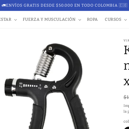
🚛ENVÍOS GRATIS DESDE $50.000 EN TODO COLOMBIA 🇨🇴
ESTAR
FUERZA Y MUSCULACIÓN
ROPA
CURSOS
VI
P
$
r
Im
e
la 
c
co
i