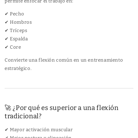
permite enfocar el trabajo en:
s
b
s
✔ Pecho
✔ Hombros
✔ Tríceps
✔ Espalda
✔ Core
Convierte una flexión común en un entrenamiento
estratégico.
🚀 ¿Por qué es superior a una flexión
tradicional?
✔ Mayor activación muscular