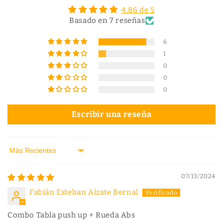
ñ
4.86 de 5
a
Basado en 7 reseñas
s
t
o
6
t
1
a
l
0
e
0
s
0
Escribir una reseña
Sort by
07/13/2024
Fabián Esteban Alzate Bernal
Combo Tabla push up + Rueda Abs