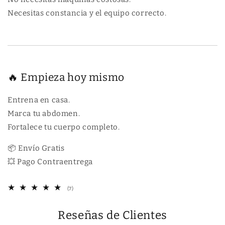
Necesitas constancia y el equipo correcto.
🔥 Empieza hoy mismo
Entrena en casa.
Marca tu abdomen.
Fortalece tu cuerpo completo.
📦 Envío Gratis
💥 Pago Contraentrega
7
(7)
r
e
Reseñas de Clientes
s
e