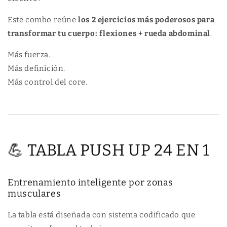
u
p
s
u
Este combo reúne
los 2 ejercicios más poderosos para
h
s
transformar tu cuerpo: flexiones + rueda abdominal
.
u
h
p
u
Más fuerza.
+
p
Más definición.
2
+
Más control del core.
B
2
a
B
n
a
d
n
a
d
s
a
💪 TABLA PUSH UP 24 EN 1
+
s
R
+
u
R
e
u
Entrenamiento inteligente por zonas
d
e
musculares
a
d
A
a
La tabla está diseñada con sistema codificado que
b
A