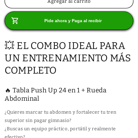
u
e
Agregar al carrito
e
e
b
n
c
o
n
n
u
u
i
t
i
f
n
n
r
a
a
Pide ahora y Paga al recibir
a
t
e
v
v
c
r
u
r
e
e
a
c
n
n
a
t
t
n
a
t
💥 EL COMBO IDEAL PARA
l
a
a
a
t
n
n
n
i
t
a
a
UN ENTRENAMIENTO MÁS
m
m
d
i
o
o
a
d
d
d
COMPLETO
a
d
a
a
l
l
p
d
a
p
🔥 Tabla Push Up 24 en 1 + Rueda
r
a
Abdominal
a
r
T
a
a
T
¿Quieres marcar tu abdomen y fortalecer tu tren
b
a
superior sin pagar gimnasio?
l
b
¿Buscas un equipo práctico, portátil y realmente
a
l
p
a
efectivo?