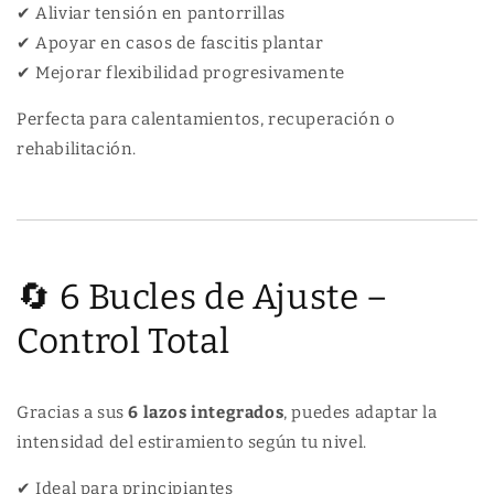
A
L
✔ Aliviar tensión en pantorrillas
T
A
✔ Apoyar en casos de fascitis plantar
E
T
✔ Mejorar flexibilidad progresivamente
S
E
S
Perfecta para calentamientos, recuperación o
rehabilitación.
🔄 6 Bucles de Ajuste –
Control Total
Gracias a sus
6 lazos integrados
, puedes adaptar la
intensidad del estiramiento según tu nivel.
✔ Ideal para principiantes