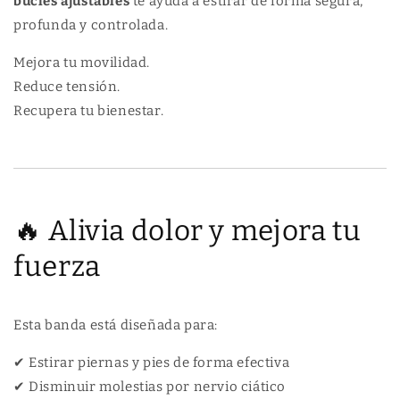
bucles ajustables
te ayuda a estirar de forma segura,
E
D
profunda y controlada.
E
E
S
E
Mejora tu movilidad.
T
S
Reduce tensión.
I
T
R
I
Recupera tu bienestar.
A
R
M
A
I
M
E
I
N
E
T
N
🔥 Alivia dolor y mejora tu
O
T
fuerza
Y
O
O
Y
G
O
A
G
Esta banda está diseñada para:
Y
A
P
Y
✔ Estirar piernas y pies de forma efectiva
I
P
✔ Disminuir molestias por nervio ciático
L
I