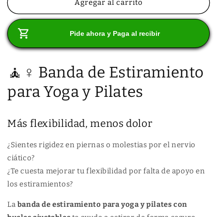
a
e
u
e
n
Agregar al carrito
e
u
n
b
c
o
n
n
u
i
t
i
f
a
n
v
r
a
a
Pide ahora y Paga al recibir
t
e
e
v
c
r
n
u
r
e
a
c
t
n
a
t
a
t
n
a
n
🧘♀️ Banda de Estiramiento
a
l
a
t
n
a
n
m
i
t
a
para Yoga y Pilates
o
m
d
i
d
o
a
d
a
d
l
a
d
a
l
Más flexibilidad, menos dolor
p
d
a
p
r
a
¿Sientes rigidez en piernas o molestias por el nervio
a
r
ciático?
B
a
¿Te cuesta mejorar tu flexibilidad por falta de apoyo en
A
B
los estiramientos?
N
A
D
N
La
banda de estiramiento para yoga y pilates con
A
D
D
A